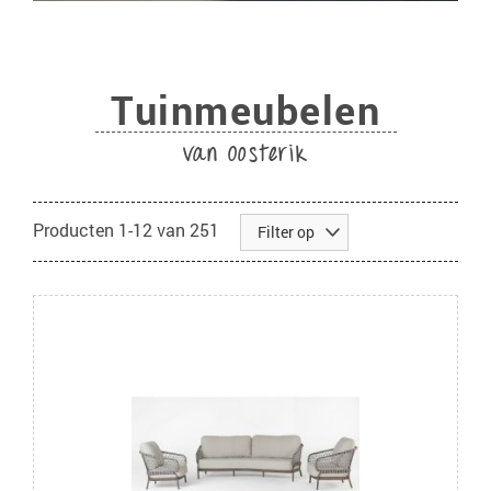
Tuinmeubelen
van Oosterik
Producten
1
-
12
van
251
Filter op