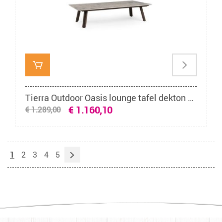
Tierra Outdoor Oasis lounge tafel dekton ceppo chocolat 150 x 80 cm
€ 1.160,10
€ 1.289,00
1
2
3
4
5