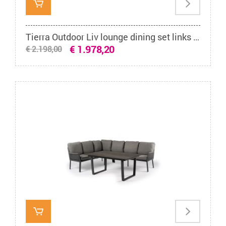
Tierra Outdoor Liv lounge dining set links black met dining tafel marble black 150 x 90 cm
€ 1.978,20
€ 2.198,00