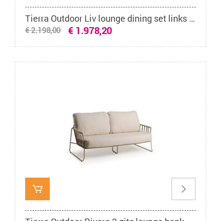
Tierra Outdoor Liv lounge dining set links charcoal met dining tafel forest grey 150 x 90 cm
€ 1.978,20
€ 2.198,00