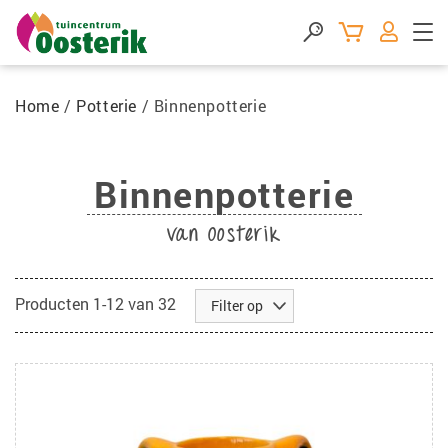
Home
/
Potterie
/
Binnenpotterie
Binnenpotterie
van Oosterik
Producten
1
-
12
van
32
Filter op