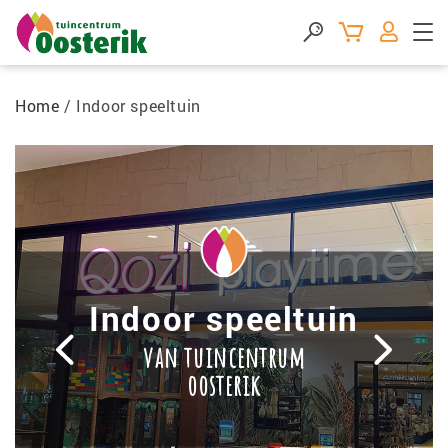
Home
/
Indoor speeltuin
Indoor speeltuin
V
V
o
o
van tuincentrum
r
l
oosterik
i
g
g
e