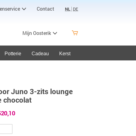
enservice
Contact
NL
DE
Mijn Oosterik
Potterie
Cadeau
Kerst
oor Juno 3-zits lounge
e chocolat
520,10