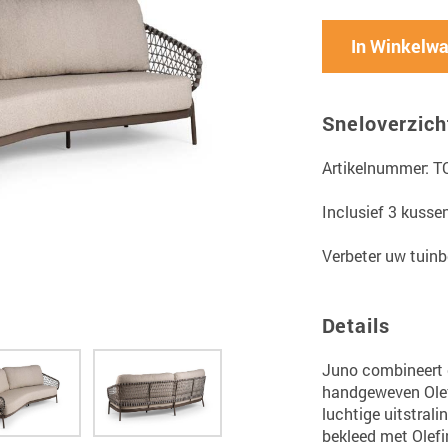
In Winkelw
Sneloverzich
Artikelnummer: T
Inclusief 3 kusse
Verbeter uw tuinb
Details
Juno combineert 
handgeweven Olef
luchtige uitstrali
bekleed met Olefi