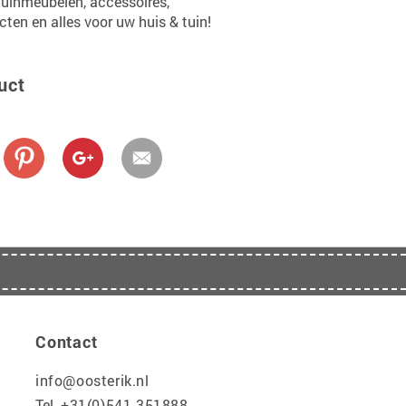
tuinmeubelen, accessoires,
en en alles voor uw huis & tuin!
uct
Contact
info@oosterik.nl
Tel.
+31(0)541-351888