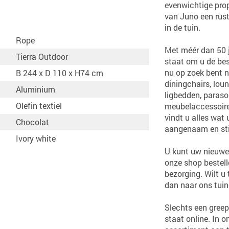
evenwichtige prop
van Juno een rus
in de tuin.
Rope
Met méér dan 50 ja
Tierra Outdoor
staat om u de bes
nu op zoek bent na
B 244 x D 110 x H74 cm
diningchairs, loun
Aluminium
ligbedden, paraso
Olefin textiel
meubelaccessoir
vindt u alles wat
Chocolat
aangenaam en stijl
Ivory white
U kunt uw nieuwe 
onze shop bestell
bezorging. Wilt u
dan naar ons tuin
Slechts een greep
staat online. In 