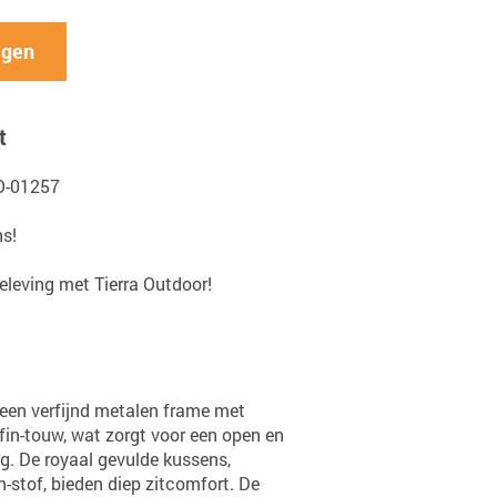
agen
t
O-01257
ns!
eleving met Tierra Outdoor!
een verfijnd metalen frame met
in-touw, wat zorgt voor een open en
ng. De royaal gevulde kussens,
n-stof, bieden diep zitcomfort. De