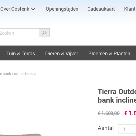
Over Oosterik
Openingstijden
Cadeaukaart
Klant
Tuin & Terras
Dieren & Vijver
Bloemen & Planten
e bank incline chocolat
Tierra Outd
bank inclin
€ 1.
€ 1.689,00
Aantal