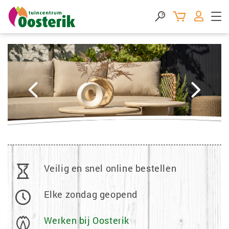
V
V
o
o
r
l
i
g
g
e
e
n
d
Veilig en snel online bestellen
e
Elke zondag geopend
Werken bij Oosterik