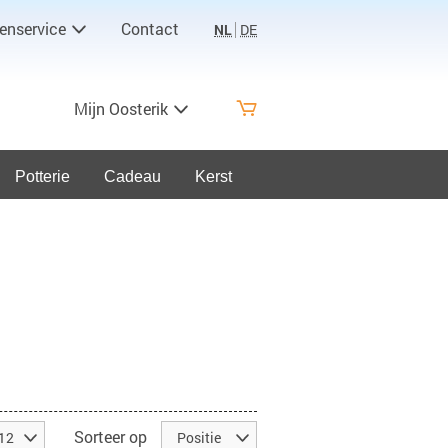
enservice
Contact
NL
DE
Mijn Oosterik
Potterie
Cadeau
Kerst
Sorteer op