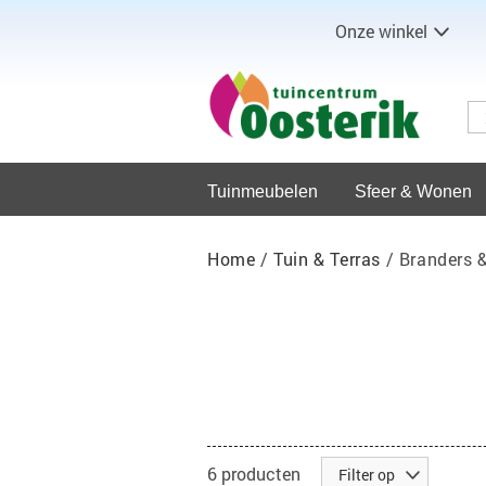
Onze winkel
Tuinmeubelen
Sfeer & Wonen
Home
/
Tuin & Terras
/
Branders 
6
producten
Filter op