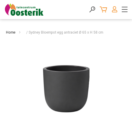
Home
Sydney Bloempot egg antraciet Ø 65 x H 58 cm