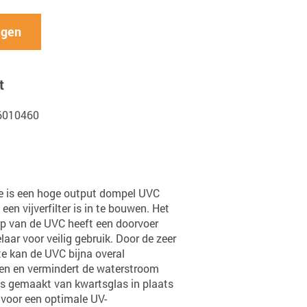
agen
t
06010460
e is een hoge output dompel UVC
 een vijverfilter is in te bouwen. Het
 van de UVC heeft een doorvoer
aar voor veilig gebruik. Door de zeer
e kan de UVC bijna overal
n en vermindert de waterstroom
is gemaakt van kwartsglas in plaats
voor een optimale UV-