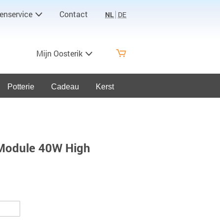
enservice
Contact
NL
DE
Mijn Oosterik
Potterie
Cadeau
Kerst
 Module 40W High