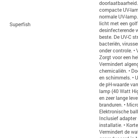
doorlaatbaarheid.
compacte UV-lamp 
normale UV-lamp. 
licht met een gol
Superfish
desinfecterende we
beste. De UV-C str
bacteriën, viruss
onder controle. • V
Zorgt voor een hel
Vermindert algeng
chemicaliën. • Do
en schimmels. • U
de pH-waarde van 
lamp (40 Watt Hi
en zeer lange lev
branduren. • Micro
Elektronische ball
Inclusief adapter
installatie. • Kor
Vermindert de wate