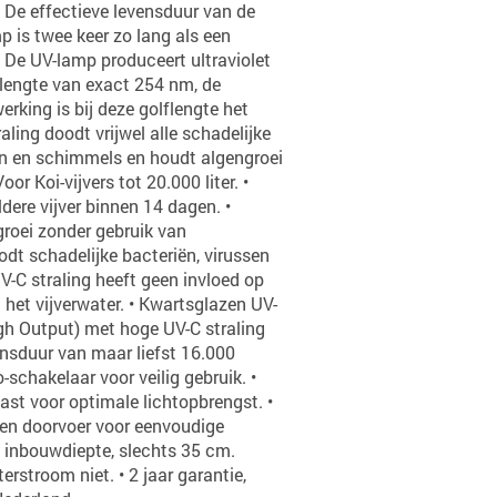
 De effectieve levensduur van de
is twee keer zo lang als een
De UV-lamp produceert ultraviolet
flengte van exact 254 nm, de
rking is bij deze golflengte het
aling doodt vrijwel alle schadelijke
en en schimmels en houdt algengroei
oor Koi-vijvers tot 20.000 liter. •
dere vijver binnen 14 dagen. •
roei zonder gebruik van
odt schadelijke bacteriën, virussen
V-C straling heeft geen invloed op
het vijverwater. • Kwartsglazen UV-
gh Output) met hoge UV-C straling
ensduur van maar liefst 16.000
-schakelaar voor veilig gebruik. •
ast voor optimale lichtopbrengst. •
 en doorvoer voor eenvoudige
te inbouwdiepte, slechts 35 cm.
rstroom niet. • 2 jaar garantie,