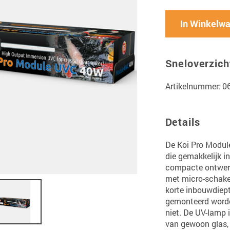
In Winkelw
Sneloverzich
Artikelnummer: 
Details
De Koi Pro Modul
die gemakkelijk in
compacte ontwerp
met micro-schakel
korte inbouwdiept
gemonteerd worde
niet. De UV-lamp 
van gewoon glas, 