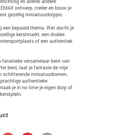
erlichting en allerlei andere
LEMAX ontwerp, creëer en bouw je
st gezellig miniatuurdorpjes.
bij een bepaald thema. Wat dacht je
zellige kerstmarkt, een drukke
wintersportplaats of een authentiek
n fanatieke verzamelaar bent van
er bent, laat je fantasie de vrije
ar schitterende miniatuurbomen,
prachtige authentieke
maak je in no time je eigen dorp of
kerstplein.
uct