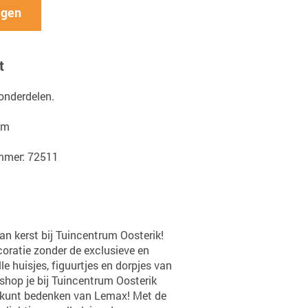
agen
t
 onderdelen.
cm
mmer: 72511
an kerst bij Tuincentrum Oosterik!
coratie zonder de exclusieve en
le huisjes, figuurtjes en dorpjes van
op je bij Tuincentrum Oosterik
r kunt bedenken van Lemax! Met de