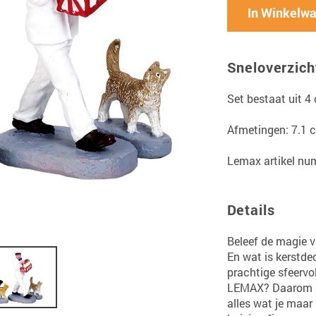
In Winkelw
Sneloverzich
Set bestaat uit 4
Afmetingen: 7.1 
Lemax artikel nu
Details
Beleef de magie v
En wat is kerstde
prachtige sfeervol
LEMAX? Daarom sh
alles wat je maa