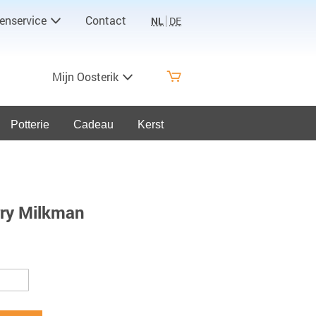
enservice
Contact
NL
DE
Mijn Oosterik
Potterie
Cadeau
Kerst
ry Milkman