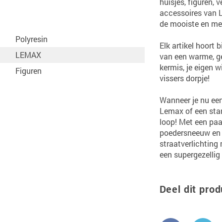
huisjes, figuren, v
accessoires van 
de mooiste en mee
Polyresin
Elk artikel hoort 
LEMAX
van een warme, ge
kermis, je eigen 
Figuren
vissers dorpje!
Wanneer je nu ee
Lemax of een start
loop! Met een pa
poedersneeuw en 
straatverlichting 
een supergezellig 
Deel dit prod