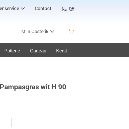
enservice
Contact
NL
DE
Mijn Oosterik
Potterie
Cadeau
Kerst
 Pampasgras wit H 90