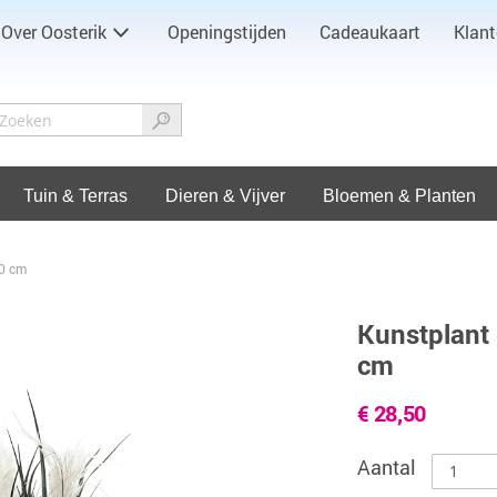
Over Oosterik
Openingstijden
Cadeaukaart
Klant
Tuin & Terras
Dieren & Vijver
Bloemen & Planten
0 cm
Kunstplant
cm
€ 28,50
Aantal