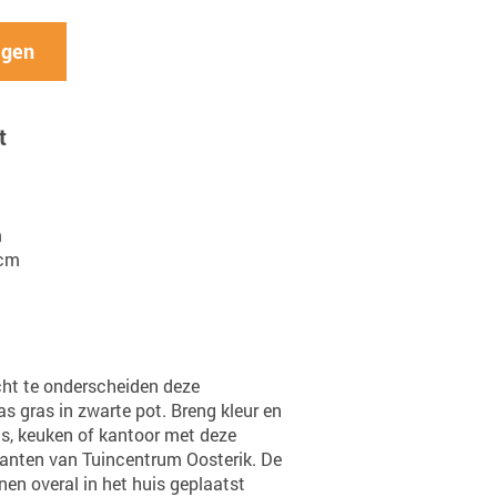
agen
t
m
 cm
cht te onderscheiden deze
 gras in zwarte pot. Breng kleur en
uis, keuken of kantoor met deze
lanten van Tuincentrum Oosterik. De
en overal in het huis geplaatst