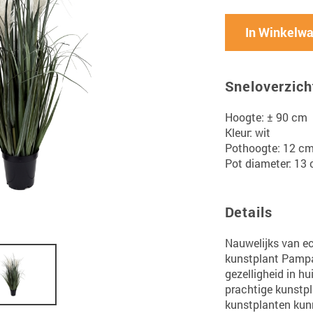
In Winkelw
Sneloverzich
Hoogte: ± 90 cm
Kleur: wit
Pothoogte: 12 c
Pot diameter: 13
Details
Nauwelijks van e
kunstplant Pampas
gezelligheid in h
prachtige kunstp
kunstplanten kunn