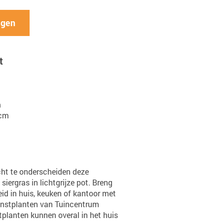
agen
t
m
 cm
cht te onderscheiden deze
siergras in lichtgrijze pot. Breng
eid in huis, keuken of kantoor met
unstplanten van Tuincentrum
tplanten kunnen overal in het huis