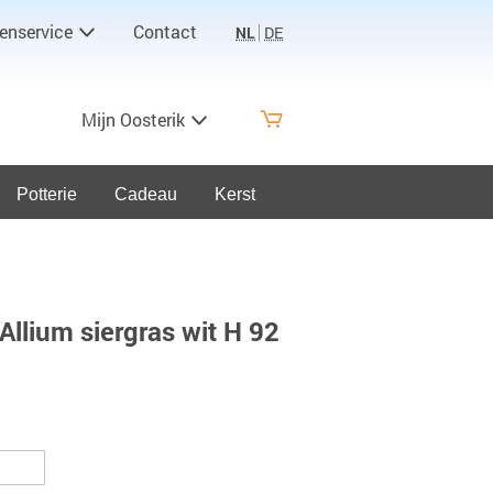
enservice
Contact
NL
DE
Mijn Oosterik
Potterie
Cadeau
Kerst
Allium siergras wit H 92