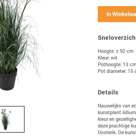
In Winkelw
Sneloverzich
Hoogte: ± 92 cm
Kleur: wit
Pothoogte: 13 c
Pot diameter: 15
Details
Nauwelijks van e
kunstplant Allium 
kleur en gezelligh
deze prachtige k
Oosterik. De kuns