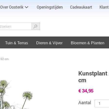
Over Oosterik
Openingstijden
Cadeaukaart
Klant
Tuin & Terras
Dieren & Vijver
Bloemen & Planten
H 92 cm
Kunstplant 
cm
€ 34,95
Aantal