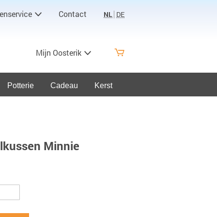
enservice
Contact
NL
DE
Mijn Oosterik
Potterie
Cadeau
Kerst
elkussen Minnie