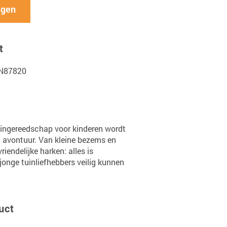
agen
t
DN87820
uingereedschap voor kinderen wordt
t avontuur. Van kleine bezems en
riendelijke harken: alles is
onge tuinliefhebbers veilig kunnen
uct