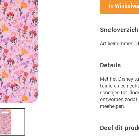
In Winkelw
Sneloverzich
Artikelnummer: 
Details
Met het Disney t
tuinieren een ech
schepjes tot kindv
ontworpen zodat j
meehelpen.
Deel dit prod