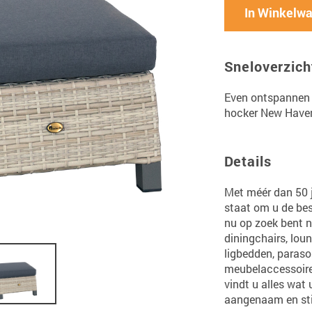
In Winkelw
Sneloverzich
Even ontspannen 
hocker New Haven
Details
Met méér dan 50 ja
staat om u de bes
nu op zoek bent na
diningchairs, loun
ligbedden, paraso
meubelaccessoir
vindt u alles wat
aangenaam en stijl