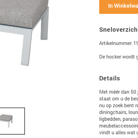
In Winkelw
Sneloverzich
Artikelnummer: 1
De hocker wordt g
Details
Met méér dan 50 ja
staat om u de bes
nu op zoek bent na
diningchairs, loun
ligbedden, paraso
meubelaccessoir
vindt u alles wat