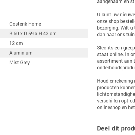
aangenaam en stijl
U kunt uw nieuwe 
onze shop bestell
Oosterik Home
bezorging. Wilt u
B 60 x D 59 x H 43 cm
dan naar ons tuin
12 cm
Slechts een greep
Aluminium
staat online. In 
assortiment aan 
Mist Grey
onderhoudsproduct
Houd er rekening 
producten kunnen 
lichtomstandighe
verschillen optre
onlineshop en het
Deel dit prod