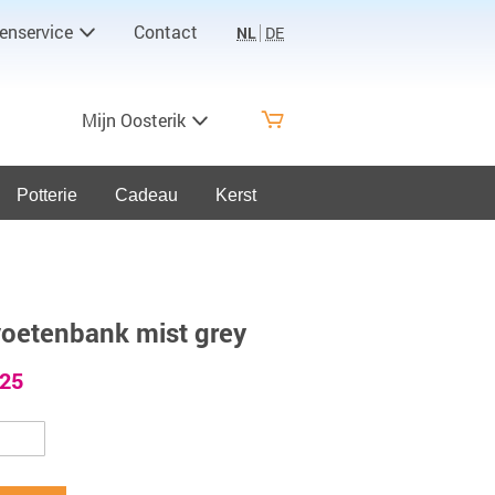
enservice
Contact
NL
DE
Mijn Oosterik
Potterie
Cadeau
Kerst
voetenbank mist grey
,25