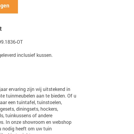
agen
t
99.1836-OT
eleverd inclusief kussen.
ar ervaring zijn wij uitstekend in
te tuinmeubelen aan te bieden. Of u
ar een tuintafel, tuinstoelen,
gesets, diningsets, hockers,
ls, tuinkussens of andere
es. In onze showroom en webshop
 u nodig heeft om uw tuin