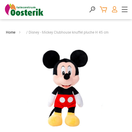
Home
Disney - Mickey Clubhouse knuffel pluche H 45 cm